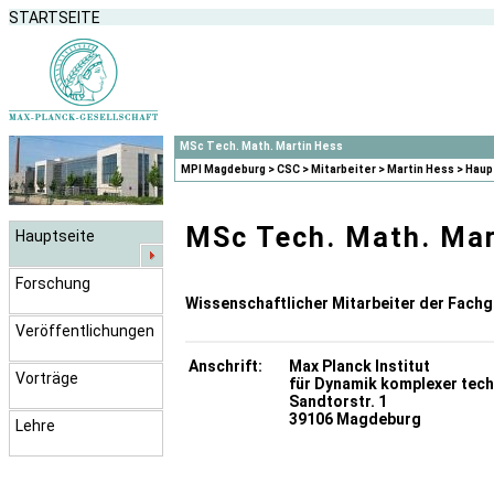
STARTSEITE
MSc Tech. Math. Martin Hess
MPI Magdeburg
>
CSC
>
Mitarbeiter
>
Martin Hess
> Haup
MSc Tech. Math. Mar
Hauptseite
Forschung
Wissenschaftlicher Mitarbeiter der Fach
Veröffentlichungen
Anschrift:
Max Planck Institut
Vorträge
für Dynamik komplexer tec
Sandtorstr. 1
39106 Magdeburg
Lehre